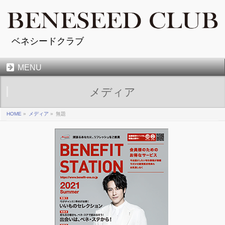
ベネシードクラブ
MENU
メディア
HOME
»
メディア
»
無題