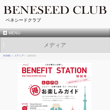
ベネシードクラブ
MENU
メディア
HOME
»
メディア
»
190416